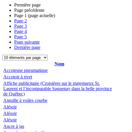
Première page
Page précédente
Page
1
(page actuelle)
Page
2
Page
3
Page
4
Page
5
Page suivante
Dernière page
Nom
Accoteuse pneumatique
Accotoir à rivet
Affiche publicitaire (Croisières sur le majestueux St.
Laurent et l’incomparable Saguenay dans la belle province
de Québec)
Aiguille à voiles courbe
Alésoir
Alésoir
Alésoir
Ancre à jas