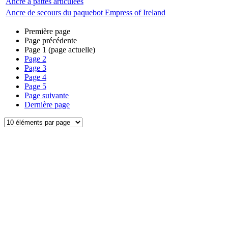
Ancre à pattes articulées
Ancre de secours du paquebot Empress of Ireland
Première page
Page précédente
Page
1
(page actuelle)
Page
2
Page
3
Page
4
Page
5
Page suivante
Dernière page