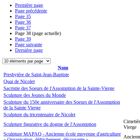
Première page
Page précédente
Page
35
Page
36
Page
37
Page
38
(page actuelle)
Page
39
Page suivante
Dernière page
Nom
Presbytère de Saint-Jean-Baptiste
Quai de Nicolet
Sacristie des Soeurs de l'Assomption de la Sainte-Vierge
Sculpture des Jeunes du Monde
Sculpture du 150e anniversaire des Soeurs de l'Assomption
de la Sainte Vierge
Sculpture du tricentenaire de Nicolet
Cimetièr
Sculpture figurative du dogme de l'Assomption
Vierge
Sculpture MAPAQ - Ancienne école moyenne d'agriculture
Ancienne
« Organisation, défrichement, découverte »