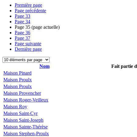
Première page
Page précédente
Page
33
Page
34
Page
35
(page actuelle)
Page
36
Page
37
Page suivante
Dernière page
Nom
Fait partie 
Maison Pinard
Maison Proulx
Maison Proulx
Maison Provencher
Maison Roger-Veilleux
Maison Roy
Maison Saint-Cyr
Maison Saint-Joseph
Maison Sainte-Thérèse
Maison Stephen-Proulx