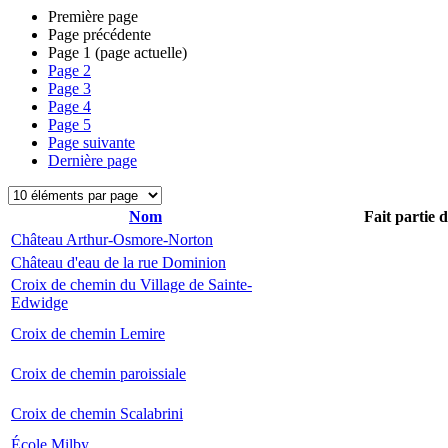
Première page
Page précédente
Page
1
(page actuelle)
Page
2
Page
3
Page
4
Page
5
Page suivante
Dernière page
Nom
Fait partie 
Château Arthur-Osmore-Norton
Château d'eau de la rue Dominion
Croix de chemin du Village de Sainte-
Edwidge
Croix de chemin Lemire
Croix de chemin paroissiale
Croix de chemin Scalabrini
École Milby