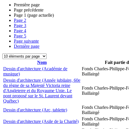
Première page
Page précédente
Page
1
(page actuelle)
Page
2
Page
3
Page
4
Page
5
Page suivante
Dernière page
Nom
Fait partie 
Dessin d'architecture (Académie de
Fonds Charles-Philippe-F
musique)
Baillairgé
Dessin d'architecture (Année jubilaire, 60e
du règne de sa Majesté Victoria reine
Fonds Charles-Philippe-F
d'Angleterre et du Royaume Unie. Le
Baillairgé
pont proposé sur le St. Laurent devant
Québec)
Fonds Charles-Philippe-F
Dessin d'architecture (Arc, tablette)
Baillairgé
Fonds Charles-Philippe-F
Dessin d'architecture (Asile de la Charité)
Baillairgé