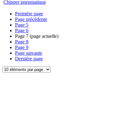
Chipper pneumatique
Première page
Page précédente
Page
5
Page
6
Page
7
(page actuelle)
Page
8
Page
9
Page suivante
Dernière page