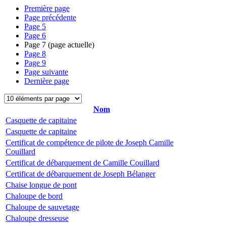
Première page
Page précédente
Page
5
Page
6
Page
7
(page actuelle)
Page
8
Page
9
Page suivante
Dernière page
Nom
Casquette de capitaine
Casquette de capitaine
Certificat de compétence de pilote de Joseph Camille
Couillard
Certificat de débarquement de Camille Couillard
Certificat de débarquement de Joseph Bélanger
Chaise longue de pont
Chaloupe de bord
Chaloupe de sauvetage
Chaloupe dresseuse