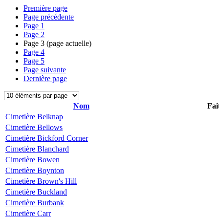
Première page
Page précédente
Page
1
Page
2
Page
3
(page actuelle)
Page
4
Page
5
Page suivante
Dernière page
Nom
Fai
Cimetière Belknap
Cimetière Bellows
Cimetière Bickford Corner
Cimetière Blanchard
Cimetière Bowen
Cimetière Boynton
Cimetière Brown's Hill
Cimetière Buckland
Cimetière Burbank
Cimetière Carr