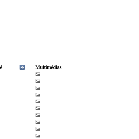
é
Multimédias