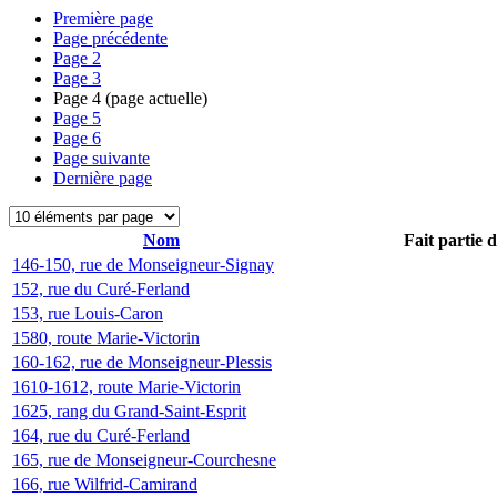
Première page
Page précédente
Page
2
Page
3
Page
4
(page actuelle)
Page
5
Page
6
Page suivante
Dernière page
Nom
Fait partie 
146-150, rue de Monseigneur-Signay
152, rue du Curé-Ferland
153, rue Louis-Caron
1580, route Marie-Victorin
160-162, rue de Monseigneur-Plessis
1610-1612, route Marie-Victorin
1625, rang du Grand-Saint-Esprit
164, rue du Curé-Ferland
165, rue de Monseigneur-Courchesne
166, rue Wilfrid-Camirand