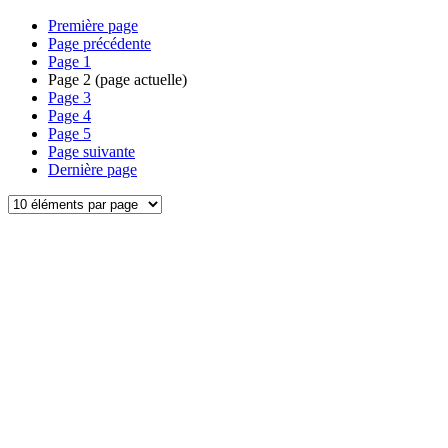
Première page
Page précédente
Page
1
Page
2
(page actuelle)
Page
3
Page
4
Page
5
Page suivante
Dernière page