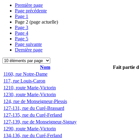
Première page
Page précédente
Page
1
Page
2
(page actuelle)
Page
3
Page
4
Page
5
Page suivante
Dernière page
Nom
Fait partie 
1160, rue Notre-Dame
117, rue Louis-Caron
1210, route Marie-Victorin
1230, route Marie-Victorin
124, rue de Monseigneur-Plessis
127-131, rue du Curé-Brassard
127-135, rue du Curé-Ferland
127-139, rue de Monseigneur-Signay
1290, route Marie-Victorin
134-136, rue du Curé-Ferland