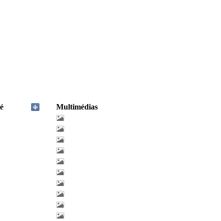
é
Multimédias