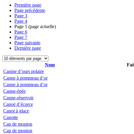
Première page
Page précédente
Page
3
Page
4
Page
5
(page actuelle)
Page
6
Page
7
Page suivante
Dernière page
Nom
Fai
Canine d’ours polaire
Canne à pommeau d’or
Canne à pommeau d’or
Canne-épée
Canne-réservoir
Canoë d’écorce
Canot à glace
Canotte
Cap de mouton
Cap de mouton