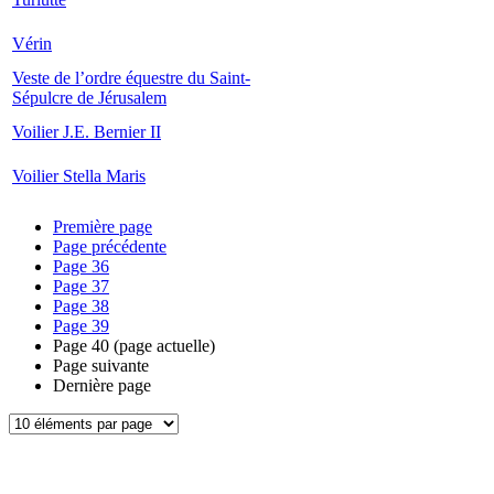
Vérin
Veste de l’ordre équestre du Saint-
Sépulcre de Jérusalem
Voilier J.E. Bernier II
Voilier Stella Maris
Première page
Page précédente
Page
36
Page
37
Page
38
Page
39
Page
40
(page actuelle)
Page suivante
Dernière page