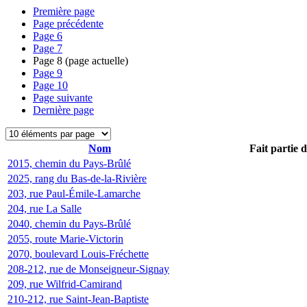
Première page
Page précédente
Page
6
Page
7
Page
8
(page actuelle)
Page
9
Page
10
Page suivante
Dernière page
Nom
Fait partie 
2015, chemin du Pays-Brûlé
2025, rang du Bas-de-la-Rivière
203, rue Paul-Émile-Lamarche
204, rue La Salle
2040, chemin du Pays-Brûlé
2055, route Marie-Victorin
2070, boulevard Louis-Fréchette
208-212, rue de Monseigneur-Signay
209, rue Wilfrid-Camirand
210-212, rue Saint-Jean-Baptiste