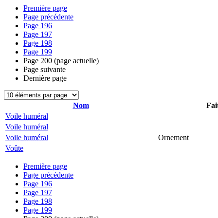
Première page
Page précédente
Page
196
Page
197
Page
198
Page
199
Page
200
(page actuelle)
Page suivante
Dernière page
Nom
Fai
Voile huméral
Voile huméral
Voile huméral
Ornement
Voûte
Première page
Page précédente
Page
196
Page
197
Page
198
Page
199