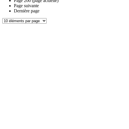
Page
200
(page actuelle)
Page suivante
Dernière page