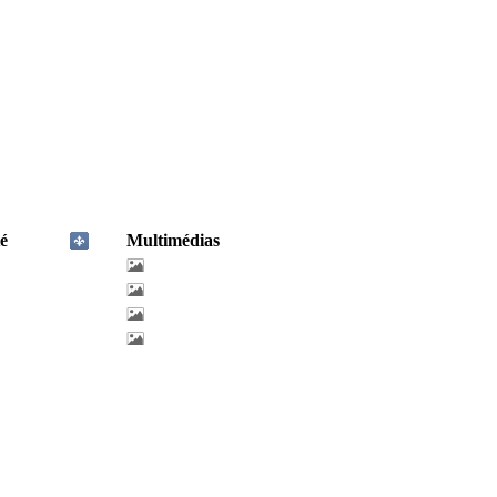
é
Multimédias