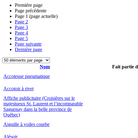
Première page
Page précédente
Page
1
(page actuelle)
Page
2
Page
3
Page
4
Page
5
Page suivante
Dernière page
Nom
Fait partie 
Accoteuse pneumatique
Accotoir à rivet
Affiche publicitaire (Croisières sur le
majestueux St. Laurent et l’incomparable
Saguenay dans la belle province de
Québec)
Aiguille à voiles courbe
Alésoir