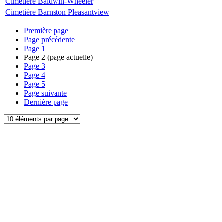
Cimetière Baldwin-Wheeler
Cimetière Barnston Pleasantview
Première page
Page précédente
Page
1
Page
2
(page actuelle)
Page
3
Page
4
Page
5
Page suivante
Dernière page