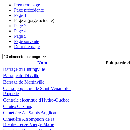
Première page
Page précédente
Page
1
Page
2
(page actuelle)
Page
3
Page
4
Page
5
Page suivante
Dernière page
Nom
Fait partie 
Barrage d'Huntingville
Barrage de Dixville
Barrage de Martinville
Caisse populaire de Saint-Venant-de-
Paquette
Centrale électrique d'Hydro-Québec
Chutes Cushing
Cimetière All Saints Anglican
Cimetière Assomption-de-la-
Bienheureuse-Vierge-Marie