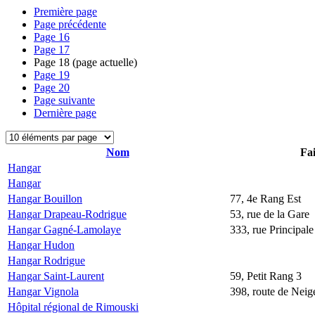
Première page
Page précédente
Page
16
Page
17
Page
18
(page actuelle)
Page
19
Page
20
Page suivante
Dernière page
Nom
Fai
Hangar
Hangar
Hangar Bouillon
77, 4e Rang Est
Hangar Drapeau-Rodrigue
53, rue de la Gare
Hangar Gagné-Lamolaye
333, rue Principale
Hangar Hudon
Hangar Rodrigue
Hangar Saint-Laurent
59, Petit Rang 3
Hangar Vignola
398, route de Neige
Hôpital régional de Rimouski