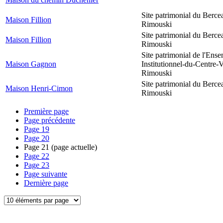
Site patrimonial du Berce
Maison Fillion
Rimouski
Site patrimonial du Berce
Maison Fillion
Rimouski
Site patrimonial de l'Ens
Maison Gagnon
Institutionnel-du-Centre-V
Rimouski
Site patrimonial du Berce
Maison Henri-Cimon
Rimouski
Première page
Page précédente
Page
19
Page
20
Page
21
(page actuelle)
Page
22
Page
23
Page suivante
Dernière page