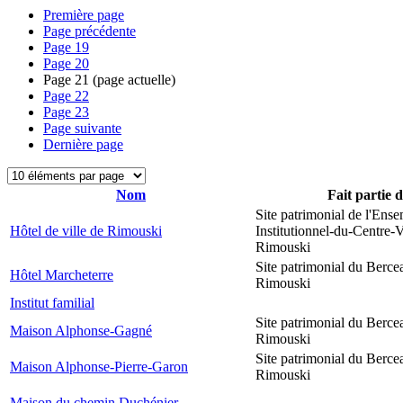
Première page
Page précédente
Page
19
Page
20
Page
21
(page actuelle)
Page
22
Page
23
Page suivante
Dernière page
Nom
Fait partie 
Site patrimonial de l'Ens
Hôtel de ville de Rimouski
Institutionnel-du-Centre-V
Rimouski
Site patrimonial du Berce
Hôtel Marcheterre
Rimouski
Institut familial
Site patrimonial du Berce
Maison Alphonse-Gagné
Rimouski
Site patrimonial du Berce
Maison Alphonse-Pierre-Garon
Rimouski
Maison du chemin Duchénier