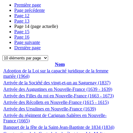
Première page
Page précédente
Page
12
Page
13
Page
14
(page actuelle)
Page
15
Page
16
Page suivante
Dernière page
Nom
Adoption de la Loi sur la capacité juridique de la femme
mariée (1964)
Arrivée de la Société des vingt-et-un au Saguenay (1837)
Arrivée des Augustines en Nouvelle-France (1639 - 1639)
Arrivée des Filles du roi en Nouvelle-France (1663 - 1673)
Arrivée des Récollets en Nouvelle-France (1615 - 1615)
Arrivée des Ursulines en Nouvelle-France (1639)
Arrivée du régiment de Carignan-Salières en Nouvelle-
France (1665)
Banquet de la fête de la Saint-Jean-Baptiste de 1834 (1834)