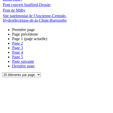
Pont couvert Spafford-Drouin
Pont de Milby
Site patrimonial de l'Ancienne-Centrale-
Hydroélectrique-de-la-Chute-Burroughs
Première page
Page précédente
Page
1
(page actuelle)
Page
2
Page
3
Page
4
Page
5
Page suivante
Dernière page