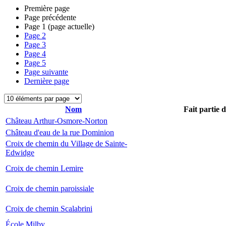
Première page
Page précédente
Page
1
(page actuelle)
Page
2
Page
3
Page
4
Page
5
Page suivante
Dernière page
Nom
Fait partie 
Château Arthur-Osmore-Norton
Château d'eau de la rue Dominion
Croix de chemin du Village de Sainte-
Edwidge
Croix de chemin Lemire
Croix de chemin paroissiale
Croix de chemin Scalabrini
École Milby