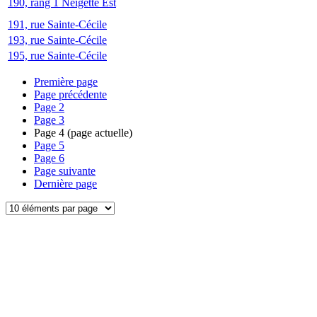
190, rang 1 Neigette Est
191, rue Sainte-Cécile
193, rue Sainte-Cécile
195, rue Sainte-Cécile
Première page
Page précédente
Page
2
Page
3
Page
4
(page actuelle)
Page
5
Page
6
Page suivante
Dernière page