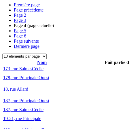
Première page
Page précédente
Page
2
Page
3
Page
4
(page actuelle)
Page
5
Page
6
Page suivante
Dernière page
Nom
Fait partie 
173, rue Sainte-Cécile
178, rue Principale Ouest
18, rue Allard
187, rue Principale Ouest
187, rue Sainte-Cécile
19-21, rue Principale