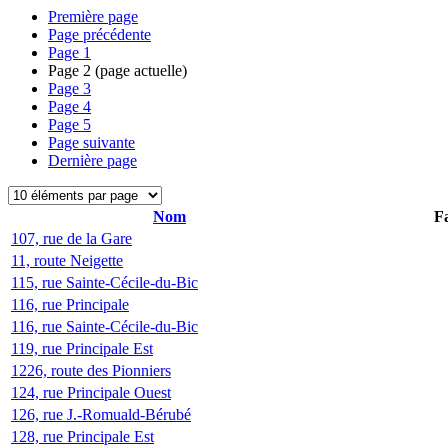
Première page
Page précédente
Page
1
Page
2
(page actuelle)
Page
3
Page
4
Page
5
Page suivante
Dernière page
Nom
Fa
107, rue de la Gare
11, route Neigette
115, rue Sainte-Cécile-du-Bic
116, rue Principale
116, rue Sainte-Cécile-du-Bic
119, rue Principale Est
1226, route des Pionniers
124, rue Principale Ouest
126, rue J.-Romuald-Bérubé
128, rue Principale Est