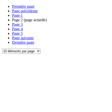
Première page
Page précédente
Page
1
Page
2
(page actuelle)
Page
3
Page
4
Page
5
Page suivante
Dernière page