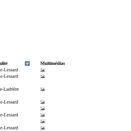
lité
Multimédias
de-Lessard
de-Lessard
e-Ladrière
de-Lessard
de-Lessard
de-Lessard