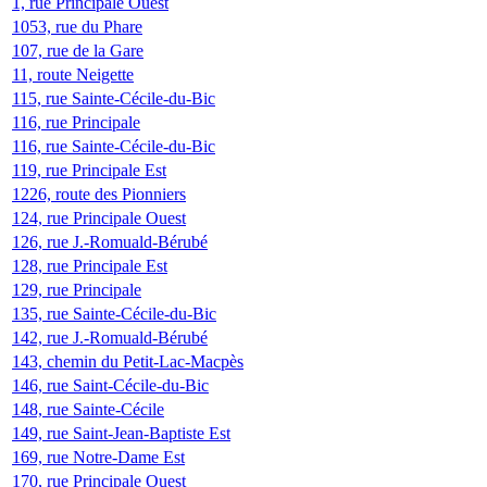
1, rue Principale Ouest
1053, rue du Phare
107, rue de la Gare
11, route Neigette
115, rue Sainte-Cécile-du-Bic
116, rue Principale
116, rue Sainte-Cécile-du-Bic
119, rue Principale Est
1226, route des Pionniers
124, rue Principale Ouest
126, rue J.-Romuald-Bérubé
128, rue Principale Est
129, rue Principale
135, rue Sainte-Cécile-du-Bic
142, rue J.-Romuald-Bérubé
143, chemin du Petit-Lac-Macpès
146, rue Saint-Cécile-du-Bic
148, rue Sainte-Cécile
149, rue Saint-Jean-Baptiste Est
169, rue Notre-Dame Est
170, rue Principale Ouest