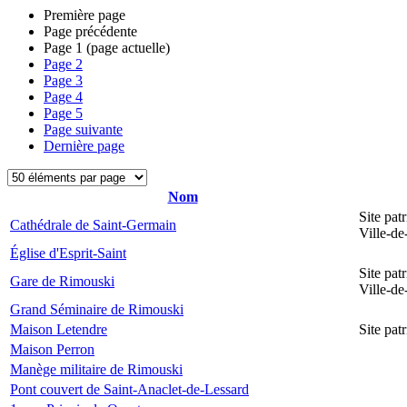
Première page
Page précédente
Page
1
(page actuelle)
Page
2
Page
3
Page
4
Page
5
Page suivante
Dernière page
Nom
Site pat
Cathédrale de Saint-Germain
Ville-d
Église d'Esprit-Saint
Site pat
Gare de Rimouski
Ville-d
Grand Séminaire de Rimouski
Maison Letendre
Site pa
Maison Perron
Manège militaire de Rimouski
Pont couvert de Saint-Anaclet-de-Lessard