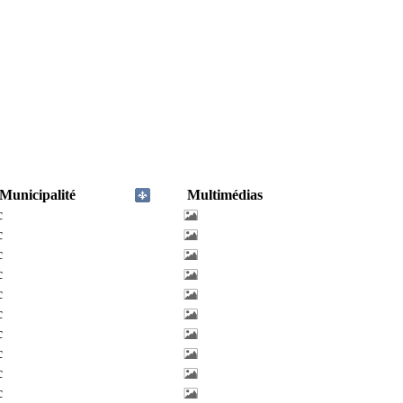
Municipalité
Multimédias
c
c
c
c
c
c
c
c
c
c