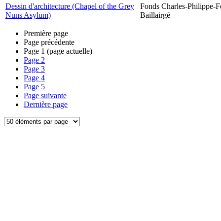
Dessin d'architecture (Chapel of the Grey
Fonds Charles-Philippe-F
Nuns Asylum)
Baillairgé
Première page
Page précédente
Page
1
(page actuelle)
Page
2
Page
3
Page
4
Page
5
Page suivante
Dernière page