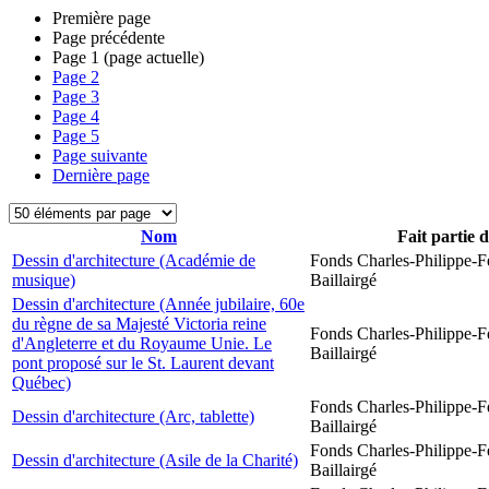
Première page
Page précédente
Page
1
(page actuelle)
Page
2
Page
3
Page
4
Page
5
Page suivante
Dernière page
Nom
Fait partie 
Dessin d'architecture (Académie de
Fonds Charles-Philippe-F
musique)
Baillairgé
Dessin d'architecture (Année jubilaire, 60e
du règne de sa Majesté Victoria reine
Fonds Charles-Philippe-F
d'Angleterre et du Royaume Unie. Le
Baillairgé
pont proposé sur le St. Laurent devant
Québec)
Fonds Charles-Philippe-F
Dessin d'architecture (Arc, tablette)
Baillairgé
Fonds Charles-Philippe-F
Dessin d'architecture (Asile de la Charité)
Baillairgé