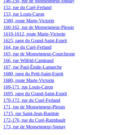
146-150, rue de Monseigneur-Signay
152, rue du Curé-Ferland
153, rue Louis-Caron
1580, route Marie-Victorin
160-162, rue de Monseigneur-Plessis
1610-1612, route Marie-Victorin
1625, rang du Grand-Saint-Esprit
164, rue du Curé-Ferland
165, rue de Monseigneur-Courchesne
166, rue Wilfrid-Camirand
167, rue Paul-Émile-Lamarche
1680, rang du Petit-Saint-Esprit
1680, route Marie-Victorin
169-171, rue Louis-Caron
1695, rang du Grand-Saint-Esprit
170-172, rue du Curé-Ferland
171, rue de Monseigneur-Plessis
1715, rue Saint-Jean-Baptiste
172-176, rue du Curé-Raimbault
173, rue de Monseigneur-Signay