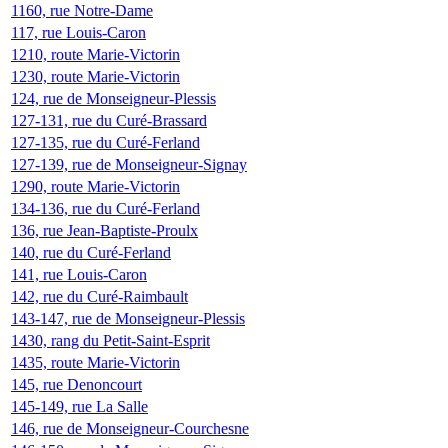
1160, rue Notre-Dame
117, rue Louis-Caron
1210, route Marie-Victorin
1230, route Marie-Victorin
124, rue de Monseigneur-Plessis
127-131, rue du Curé-Brassard
127-135, rue du Curé-Ferland
127-139, rue de Monseigneur-Signay
1290, route Marie-Victorin
134-136, rue du Curé-Ferland
136, rue Jean-Baptiste-Proulx
140, rue du Curé-Ferland
141, rue Louis-Caron
142, rue du Curé-Raimbault
143-147, rue de Monseigneur-Plessis
1430, rang du Petit-Saint-Esprit
1435, route Marie-Victorin
145, rue Denoncourt
145-149, rue La Salle
146, rue de Monseigneur-Courchesne