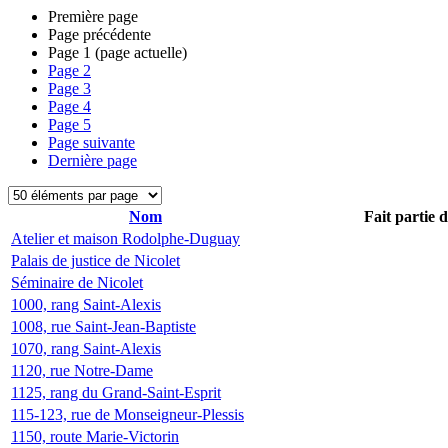
Première page
Page précédente
Page
1
(page actuelle)
Page
2
Page
3
Page
4
Page
5
Page suivante
Dernière page
Nom
Fait partie 
Atelier et maison Rodolphe-Duguay
Palais de justice de Nicolet
Séminaire de Nicolet
1000, rang Saint-Alexis
1008, rue Saint-Jean-Baptiste
1070, rang Saint-Alexis
1120, rue Notre-Dame
1125, rang du Grand-Saint-Esprit
115-123, rue de Monseigneur-Plessis
1150, route Marie-Victorin