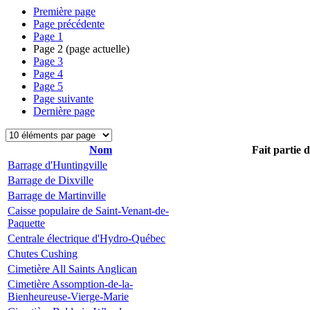
Première page
Page précédente
Page
1
Page
2
(page actuelle)
Page
3
Page
4
Page
5
Page suivante
Dernière page
Nom
Fait partie 
Barrage d'Huntingville
Barrage de Dixville
Barrage de Martinville
Caisse populaire de Saint-Venant-de-
Paquette
Centrale électrique d'Hydro-Québec
Chutes Cushing
Cimetière All Saints Anglican
Cimetière Assomption-de-la-
Bienheureuse-Vierge-Marie