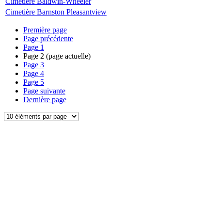
Cimetière Baldwin-Wheeler
Cimetière Barnston Pleasantview
Première page
Page précédente
Page
1
Page
2
(page actuelle)
Page
3
Page
4
Page
5
Page suivante
Dernière page