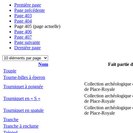
Première page
Page précédente
Page
403
Page
404
Page
405
(page actuelle)
Page
406
Page
407
Page suivante
Dernière page
Nom
Fait partie 
Toupie
Tourne-billes à éperon
Collection archéologique 
Tourniquet à poignée
de Place-Royale
Collection archéologique 
Tourniquet en « S »
de Place-Royale
Collection archéologique 
Tourniquet en spatule
de Place-Royale
Tranche
Tranche à enclume
Trépied