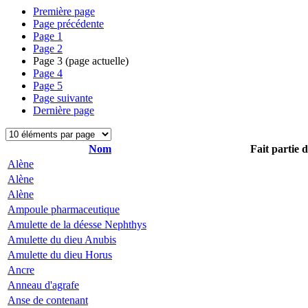
Première page
Page précédente
Page
1
Page
2
Page
3
(page actuelle)
Page
4
Page
5
Page suivante
Dernière page
Nom
Fait partie 
Alène
Alène
Alène
Ampoule pharmaceutique
Amulette de la déesse Nephthys
Amulette du dieu Anubis
Amulette du dieu Horus
Ancre
Anneau d'agrafe
Anse de contenant