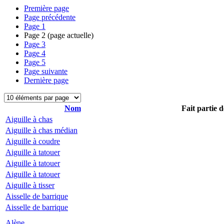
Première page
Page précédente
Page
1
Page
2
(page actuelle)
Page
3
Page
4
Page
5
Page suivante
Dernière page
Nom
Fait partie d
Aiguille à chas
Aiguille à chas médian
Aiguille à coudre
Aiguille à tatouer
Aiguille à tatouer
Aiguille à tatouer
Aiguille à tisser
Aisselle de barrique
Aisselle de barrique
Alène