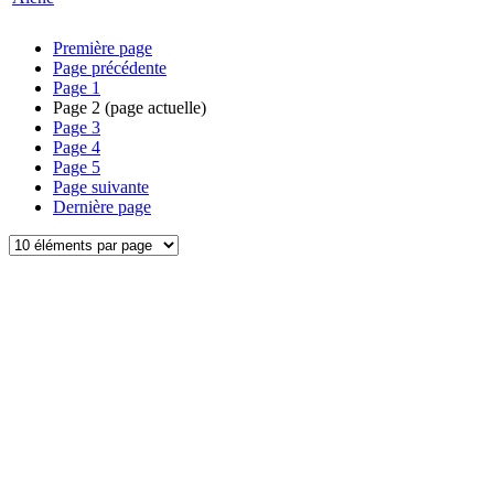
Première page
Page précédente
Page
1
Page
2
(page actuelle)
Page
3
Page
4
Page
5
Page suivante
Dernière page