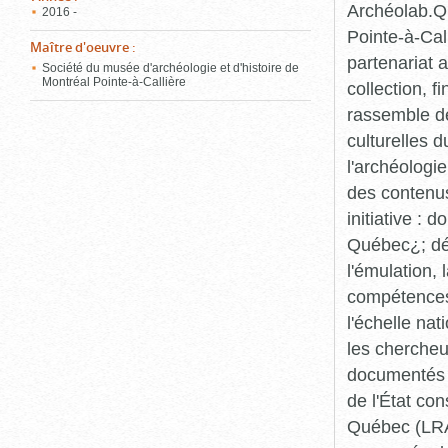
Archéolab.Qu
2016 -
Pointe-à-Call
Maître d'oeuvre
:
partenariat 
Société du musée d'archéologie et d'histoire de
Montréal Pointe-à-Callière
collection, 
rassemble de
culturelles d
l'archéologi
des contenus 
initiative :
Québec¿; dév
l'émulation,
compétences¿
l'échelle na
les chercheur
documentés p
de l'État co
Québec (LRAQ