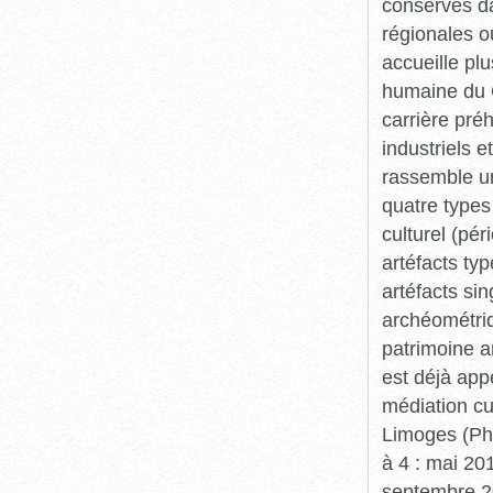
conservés da
régionales o
accueille plu
humaine du Q
carrière pré
industriels e
rassemble un
quatre types 
culturel (pér
artéfacts ty
artéfacts si
archéométriq
patrimoine a
est déjà app
médiation cu
Limoges (Pha
à 4 : mai 20
septembre 20