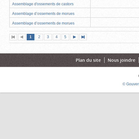
Assemblage d'ossements de castors
Assemblage d’ossements de morues
Assemblage d’ossements de morues
Page
(page
Page
Page
Page
Page
1
Première
2
Page
3
4
5
Page
Dernière
actuelle)
page
précédente
suivante
page
Plan du site
Nous joindre
© Gouver