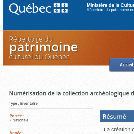
Ministère de la Cult
Répertoire du patrimoine c
Répertoire du
patrimoine
culturel du Québec
Accueil
Numérisation de la collection archéologique 
Type
:
Inventaire
Résumé
(Boi
Portée
:
ouve
Nationale
cliq
pou
La création 
ferm
Année
: