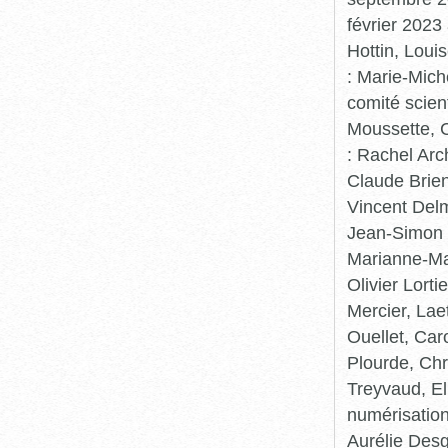
février 2023
Hottin, Loui
: Marie-Mic
comité scient
Moussette, C
: Rachel Arc
Claude Brie
Vincent Delm
Jean-Simon 
Marianne-Mar
Olivier Lort
Mercier, Lae
Ouellet, Car
Plourde, Chr
Treyvaud, El
numérisation
Aurélie Desg