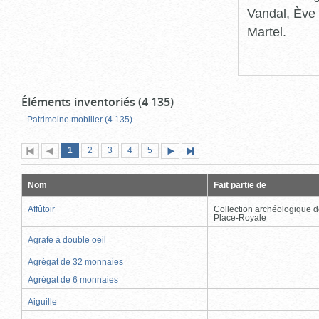
Vandal, Ève 
Martel.
Éléments inventoriés (4 135)
Patrimoine mobilier (4 135)
Page
(page
Page
Page
Page
Page
1
Première
2
Page
3
4
5
Page
Dernière
actuelle)
page
précédente
suivante
page
Nom
Fait partie de
Affûtoir
Collection archéologique d
Place-Royale
Agrafe à double oeil
Agrégat de 32 monnaies
Agrégat de 6 monnaies
Aiguille