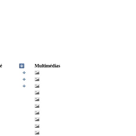
é
Multimédias