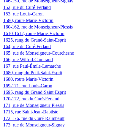
146-150, rue de Monseigneur-Signay
152, rue du Curé-Ferland
153, rue Louis-Caron
1580, route Marie-Victorin
160-162, rue de Monseigneur-Plessis
1610-1612, route Marie-Victorin
1625, rang du Grand-Saint-Esprit
164, rue du Curé-Ferland
165, rue de Monseigneur-Courchesne
166, rue Wilfrid-Camirand
167, rue Paul-Émile-Lamarche
1680, rang du Petit-Saint-Esprit
1680, route Marie-Victorin
169-171, rue Louis-Caron
1695, rang du Grand-Saint-Esprit
170-172, rue du Curé-Ferland
171, rue de Monseigneur-Plessis
1715, rue Saint-Jean-Baptiste
172-176, rue du Curé-Raimbault
173, rue de Monseigneur-Signay