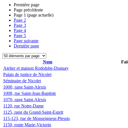
Première page
Page précédente
Page
1
(page actuelle)
Page
2
Page
3
Page
4
Page
5
Page suivante
Dernière page
Nom
Fai
Atelier et maison Rodolphe-Duguay
Palais de justice de Nicolet
Séminaire de Nicolet
1000, rang Saint-Alexis
1008, rue Saint-Jean-Baptiste
1070, rang Saint-Alexis
1120, rue Notre-Dame
1125, rang du Grand-Saint-Esprit
115-123, rue de Monseigneur-Plessis
1150, route Marie-Victorin