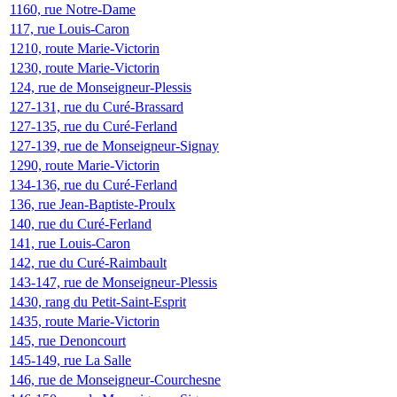
1160, rue Notre-Dame
117, rue Louis-Caron
1210, route Marie-Victorin
1230, route Marie-Victorin
124, rue de Monseigneur-Plessis
127-131, rue du Curé-Brassard
127-135, rue du Curé-Ferland
127-139, rue de Monseigneur-Signay
1290, route Marie-Victorin
134-136, rue du Curé-Ferland
136, rue Jean-Baptiste-Proulx
140, rue du Curé-Ferland
141, rue Louis-Caron
142, rue du Curé-Raimbault
143-147, rue de Monseigneur-Plessis
1430, rang du Petit-Saint-Esprit
1435, route Marie-Victorin
145, rue Denoncourt
145-149, rue La Salle
146, rue de Monseigneur-Courchesne