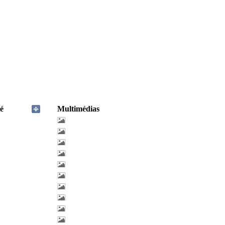
é
Multimédias