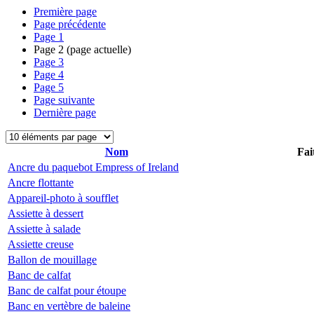
Première page
Page précédente
Page
1
Page
2
(page actuelle)
Page
3
Page
4
Page
5
Page suivante
Dernière page
Nom
Fai
Ancre du paquebot Empress of Ireland
Ancre flottante
Appareil-photo à soufflet
Assiette à dessert
Assiette à salade
Assiette creuse
Ballon de mouillage
Banc de calfat
Banc de calfat pour étoupe
Banc en vertèbre de baleine