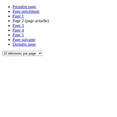
Première page
Page précédente
Page
1
Page
2
(page actuelle)
Page
3
Page
4
Page
5
Page suivante
Dernière page