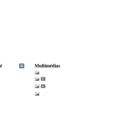
é
Multimédias