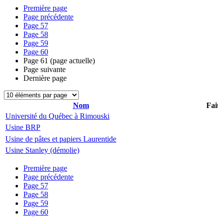
Première page
Page précédente
Page
57
Page
58
Page
59
Page
60
Page
61
(page actuelle)
Page suivante
Dernière page
Nom
Fai
Université du Québec à Rimouski
Usine BRP
Usine de pâtes et papiers Laurentide
Usine Stanley (démolie)
Première page
Page précédente
Page
57
Page
58
Page
59
Page
60