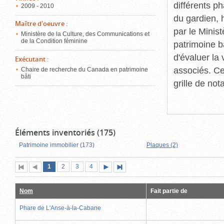
différents p
2009 - 2010
du gardien, 
Maître d'oeuvre
:
par le Minis
Ministère de la Culture, des Communications et
de la Condition féminine
patrimoine b
d'évaluer la
Exécutant
:
associés. Ce
Chaire de recherche du Canada en patrimoine
bâti
grille de not
Éléments inventoriés (175)
Patrimoine immobilier (173)
Plaques (2)
Page
(page
Page
Page
Page
1
Première
2
Page
3
4
Page
Dernière
actuelle)
page
précédente
suivante
page
Nom
Fait partie de
Phare de L'Anse-à-la-Cabane