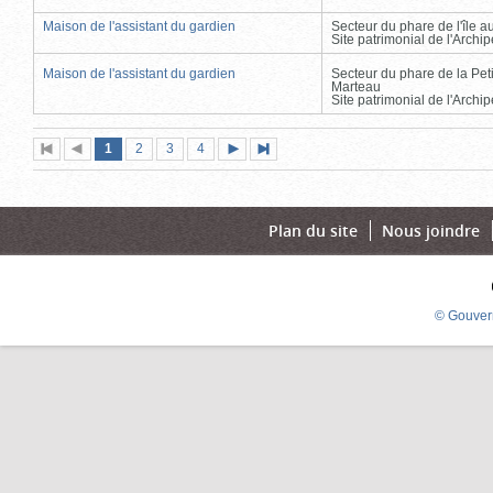
Maison de l'assistant du gardien
Secteur du phare de l'île 
Site patrimonial de l'Arch
Maison de l'assistant du gardien
Secteur du phare de la Peti
Marteau
Site patrimonial de l'Arch
Page
(page
Page
Page
Page
1
Première
2
Page
3
4
Page
Dernière
actuelle)
page
précédente
suivante
page
Plan du site
Nous joindre
© Gouver