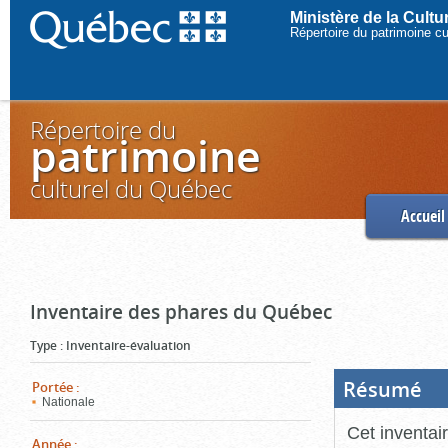
Ministère de la Cult
Répertoire du patrimoine c
Répertoire du
patrimoine
culturel du Québec
Accueil
Inventaire des phares du Québec
Type
:
Inventaire-évaluation
Résumé
(Boi
Portée
:
ouve
Nationale
cliq
pou
Cet inventai
ferm
Année
: