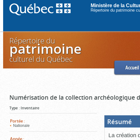
Ministère de la Cult
Répertoire du patrimoine c
Répertoire du
patrimoine
culturel du Québec
Accueil
Numérisation de la collection archéologique 
Type
:
Inventaire
Résumé
(Boi
Portée
:
ouve
Nationale
cliq
pou
La création 
ferm
Année
: