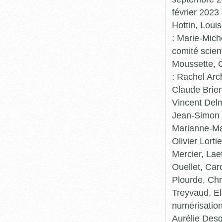
février 2023
Hottin, Loui
: Marie-Mic
comité scient
Moussette, C
: Rachel Arc
Claude Brie
Vincent Delm
Jean-Simon 
Marianne-Mar
Olivier Lort
Mercier, Lae
Ouellet, Car
Plourde, Chr
Treyvaud, El
numérisation
Aurélie Desg