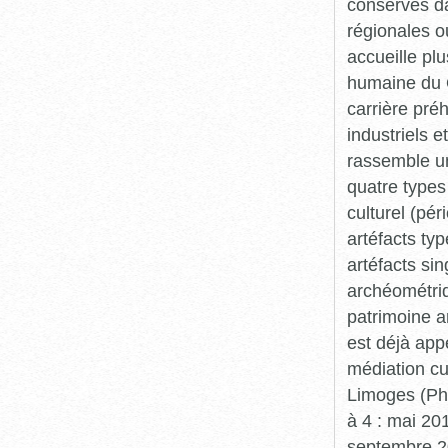
conservés da
régionales o
accueille plu
humaine du Q
carrière pré
industriels e
rassemble un
quatre types 
culturel (pér
artéfacts ty
artéfacts si
archéométriq
patrimoine a
est déjà app
médiation cu
Limoges (Pha
à 4 : mai 20
septembre 20