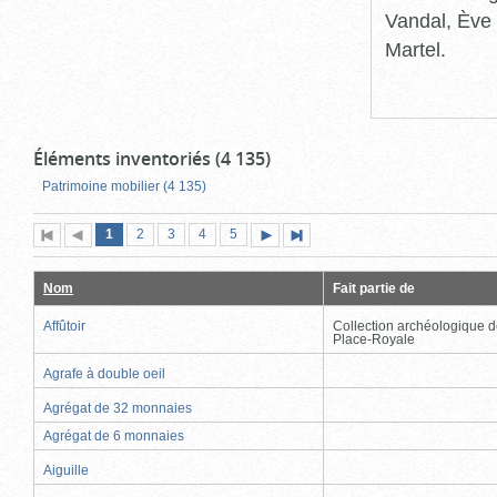
Vandal, Ève 
Martel.
Éléments inventoriés (4 135)
Patrimoine mobilier (4 135)
Page
(page
Page
Page
Page
Page
1
Première
2
Page
3
4
5
Page
Dernière
actuelle)
page
précédente
suivante
page
Nom
Fait partie de
Affûtoir
Collection archéologique d
Place-Royale
Agrafe à double oeil
Agrégat de 32 monnaies
Agrégat de 6 monnaies
Aiguille