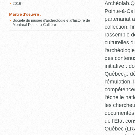
Archéolab.Qu
2016 -
Pointe-à-Call
Maître d'oeuvre
:
partenariat 
Société du musée d'archéologie et d'histoire de
Montréal Pointe-à-Callière
collection, 
rassemble de
culturelles d
l'archéologi
des contenus 
initiative :
Québec¿; dév
l'émulation,
compétences¿
l'échelle na
les chercheur
documentés p
de l'État co
Québec (LRAQ