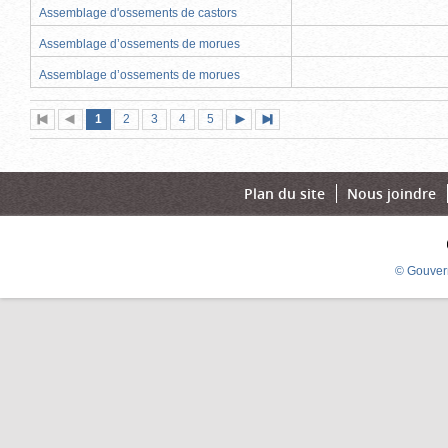
Assemblage d'ossements de castors
Assemblage d’ossements de morues
Assemblage d’ossements de morues
Page
(page
Page
Page
Page
Page
1
Première
2
Page
3
4
5
Page
Dernière
actuelle)
page
précédente
suivante
page
Plan du site
Nous joindre
© Gouver