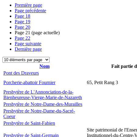
Première page
Page précédente
Page
18
Page
19
Page
20
Page
21
(page actuelle)
Page
22
Page suivante
Dernière page
Nom
Fait partie 
Pont des Draveurs
Porcherie-abattoir Fournier
65, Petit Rang 3
Presbytère de L'Annonciation-de-la-
Bienheureuse-Vierge-Marie-de-Nazareth
Presbytère de Notre-Dame-des-Murailles
Presbytère de Notre-Dame-du-Sacré-
Coeur
Presbytère de Saint-Fabien
Site patrimonial de l'Ens
Presbytère de Saint-Germain
Institutionnel-du-Centre-V