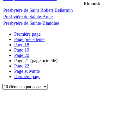
Rimouski
Presbytère de Saint-Robert-Bellarmin
Presbytère de Sainte-Anne
Presbytère de Sainte-Blandine
Première page
Page précédente
Page
18
Page
19
Page
20
Page
21
(page actuelle)
Page
22
Page suivante
Dernière page