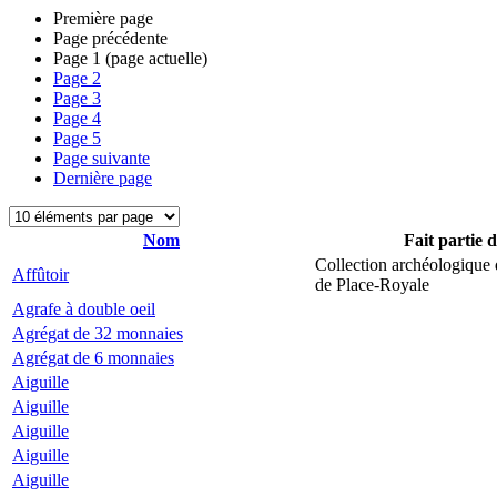
Première page
Page précédente
Page
1
(page actuelle)
Page
2
Page
3
Page
4
Page
5
Page suivante
Dernière page
Nom
Fait partie 
Collection archéologique 
Affûtoir
de Place-Royale
Agrafe à double oeil
Agrégat de 32 monnaies
Agrégat de 6 monnaies
Aiguille
Aiguille
Aiguille
Aiguille
Aiguille