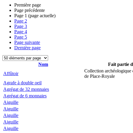
Première page
Page précédente
Page
1
(page actuelle)
Page
2
Page
3
Page
4
Page
5
Page suivante
Dernière page
Nom
Fait partie 
Collection archéologique 
Affûtoir
de Place-Royale
Agrafe à double oeil
Agrégat de 32 monnaies
Agrégat de 6 monnaies
Aiguille
Aiguille
Aiguille
Aiguille
Aiguille