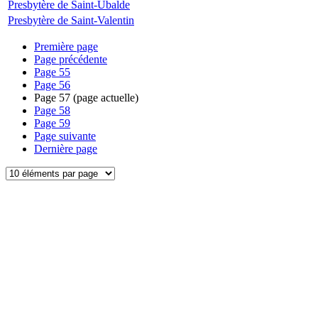
Presbytère de Saint-Ubalde
Presbytère de Saint-Valentin
Première page
Page précédente
Page
55
Page
56
Page
57
(page actuelle)
Page
58
Page
59
Page suivante
Dernière page