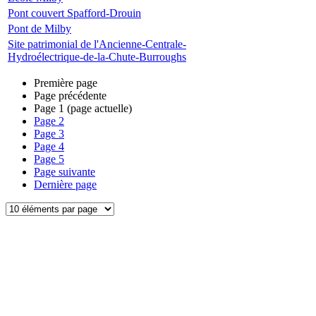
Pont couvert Spafford-Drouin
Pont de Milby
Site patrimonial de l'Ancienne-Centrale-
Hydroélectrique-de-la-Chute-Burroughs
Première page
Page précédente
Page
1
(page actuelle)
Page
2
Page
3
Page
4
Page
5
Page suivante
Dernière page