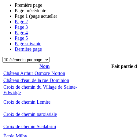
Première page
Page précédente
Page
1
(page actuelle)
Page
2
Page
3
Page
4
Page
5
Page suivante
Dernière page
Nom
Fait partie 
Château Arthur-Osmore-Norton
Château d'eau de la rue Dominion
Croix de chemin du Village de Sainte-
Edwidge
Croix de chemin Lemire
Croix de chemin paroissiale
Croix de chemin Scalabrini
École Milby