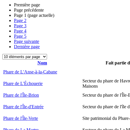
Première page
Page précédente
Page
1
(page actuelle)
Page
2
Page
3
Page
4
Page
5
Page suivante
Dernière page
Nom
Fait partie 
Phare de L'Anse-à-la-Cabane
Secteur du phare de Havr
Phare de L'Échouerie
Maisons
Phare de l'Île-Brion
Secteur du phare de l'Île-
Phare de l'Île-d'Entrée
Secteur du phare de l'île 
Phare de l'Île-Verte
Site patrimonial du Phare-
Phare de La Martre
Secteur du phare de La M