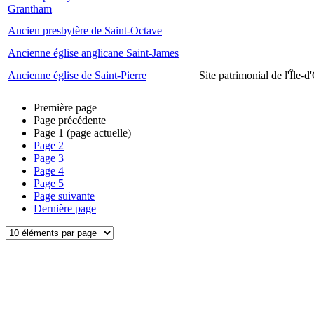
Grantham
Ancien presbytère de Saint-Octave
Ancienne église anglicane Saint-James
Ancienne église de Saint-Pierre
Site patrimonial de l'Île-d
Première page
Page précédente
Page
1
(page actuelle)
Page
2
Page
3
Page
4
Page
5
Page suivante
Dernière page