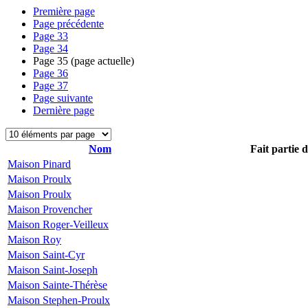
Première page
Page précédente
Page
33
Page
34
Page
35
(page actuelle)
Page
36
Page
37
Page suivante
Dernière page
Nom
Fait partie 
Maison Pinard
Maison Proulx
Maison Proulx
Maison Provencher
Maison Roger-Veilleux
Maison Roy
Maison Saint-Cyr
Maison Saint-Joseph
Maison Sainte-Thérèse
Maison Stephen-Proulx