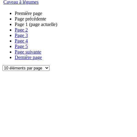
Caveau à légumes
Première page
Page précédente
Page
1
(page actuelle)
Page
2
Page
3
Page
4
Page
5
Page suivante
Dernière page