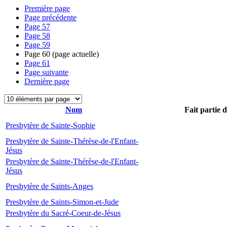
Première page
Page précédente
Page
57
Page
58
Page
59
Page
60
(page actuelle)
Page
61
Page suivante
Dernière page
Nom
Fait partie 
Presbytère de Sainte-Sophie
Presbytère de Sainte-Thérèse-de-l'Enfant-
Jésus
Presbytère de Sainte-Thérèse-de-l'Enfant-
Jésus
Presbytère de Saints-Anges
Presbytère de Saints-Simon-et-Jude
Presbytère du Sacré-Coeur-de-Jésus