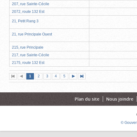
207, rue Sainte-Cécile
2072, route 132 Est
21, Petit Rang 3
21, rue Principale Ouest
215, rue Principale
217, rue Sainte-Cécile
2175, route 132 Est
Page
(page
Page
Page
Page
Page
1
Première
2
Page
3
4
5
Page
Dernière
actuelle)
page
précédente
suivante
page
Plan du site
Nous joindre
© Gouver