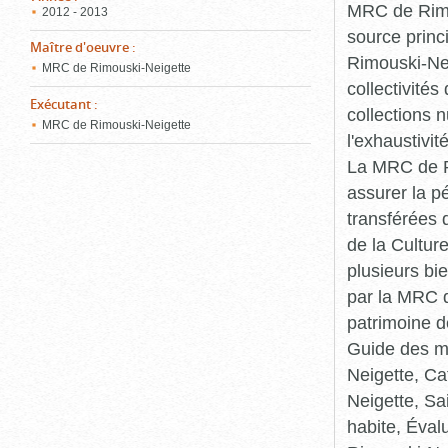
MRC de Rimou
2012 - 2013
source princ
Maître d'oeuvre
:
Rimouski-Nei
MRC de Rimouski-Neigette
collectivité
Exécutant
:
collections 
MRC de Rimouski-Neigette
l'exhaustivit
La MRC de Ri
assurer la p
transférées 
de la Cultur
plusieurs bi
par la MRC d
patrimoine d
Guide des ma
Neigette, C
Neigette, Sa
habite, Éval