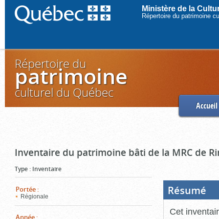
Ministère de la Cult
Répertoire du patrimoine c
Répertoire du
patrimoine
culturel du Québec
Accueil
Inventaire du patrimoine bâti de la MRC de R
Type
:
Inventaire
Résumé
(Boi
Portée
:
ouve
Régionale
cliq
pou
Cet inventai
ferm
Année
: