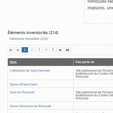
Rimouski-Nei
maisons, une
Éléments inventoriés (214)
Patrimoine immobilier (214)
Page
(page
Page
Page
Page
Page
1
Première
2
Page
3
4
5
Page
Dernière
actuelle)
page
précédente
suivante
page
Nom
Fait partie de
Cathédrale de Saint-Germain
Site patrimonial de l'Ensem
Institutionnel-du-Centre-Vil
Rimouski
Église d'Esprit-Saint
Gare de Rimouski
Site patrimonial de l'Ensem
Institutionnel-du-Centre-Vil
Rimouski
Grand Séminaire de Rimouski