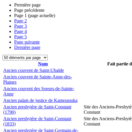
Première page
Page précédente
Page
1
(page actuelle)
Page
2
Page
3
Page
4
Page
5
Page suivante
Dernière page
Nom
Fait partie 
Ancien couvent de Saint-Ubalde
Ancien couvent de Sainte-Anne-des-
Plaines
Ancien couvent des Soeurs-de-Sainte-
Anne
Ancien palais de justice de Kamouraska
Ancien presbytère de Saint-Constant
Site des Anciens-Presbytè
(1790)
Constant
Ancien presbytère de Saint-Constant
Site des Anciens-Presbytè
(1833)
Constant
Ancien presbytère de Saint-Germain-de-