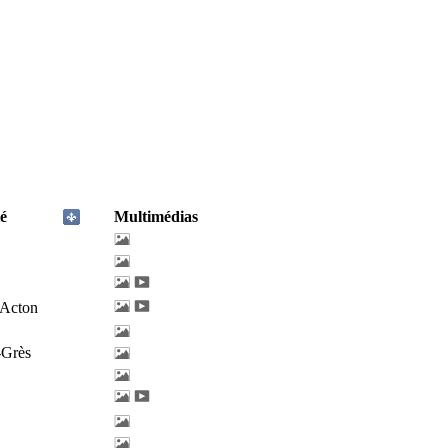
é
Multimédias
'Acton
-Grès