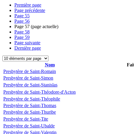
Première page
Page précédente
Page
55
Page
56
Page
57
(page actuelle)
Page
58
Page
59
Page suivante
Dernière page
Nom
Fai
Presbytère de Saint-Romain
Presbytère de Saint-Simon
Presbytère de Saint-Stanislas
Presbytère de Saint-Théodore-d'Acton
Presbytère de Saint-Théophile
Presbytère de Saint-Thomas
Presbytère de Saint-Thuribe
Presbytère de Saint-Tite
Presbytère de Saint-Ubalde
Presbytère de Saint-Valentin