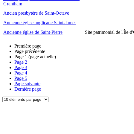
Grantham
Ancien presbytère de Saint-Octave
Ancienne église anglicane Saint-James
Ancienne église de Saint-Pierre
Site patrimonial de l'Île-d
Première page
Page précédente
Page
1
(page actuelle)
Page
2
Page
3
Page
4
Page
5
Page suivante
Dernière page