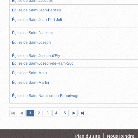
Église de Saint-Jacques
Église de Saint-Jean-Baptiste
Église de Saint-Jean-Port-Joli
Église de Saint-Joachim
Église de Saint-Joseph
Église de Saint-Joseph-d'Ely
Église de Saint-Joseph-de-Ham-Sud
Église de Saint-Malo
Église de Saint-Martin
Église de Saint-Narcisse-de-Beaurivage
Page
(page
Page
Page
Page
Page
1
Première
2
Page
3
4
5
Page
Dernière
actuelle)
page
précédente
suivante
page
Plan du site
Nous joindre