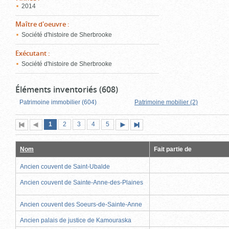
2014
Maître d'oeuvre
:
Société d'histoire de Sherbrooke
Exécutant
:
Société d'histoire de Sherbrooke
Éléments inventoriés (608)
Patrimoine immobilier (604)
Patrimoine mobilier (2)
Page
(page
Page
Page
Page
Page
1
Première
2
Page
3
4
5
Page
Dernière
actuelle)
page
précédente
suivante
page
Nom
Fait partie de
Ancien couvent de Saint-Ubalde
Ancien couvent de Sainte-Anne-des-Plaines
Ancien couvent des Soeurs-de-Sainte-Anne
Ancien palais de justice de Kamouraska