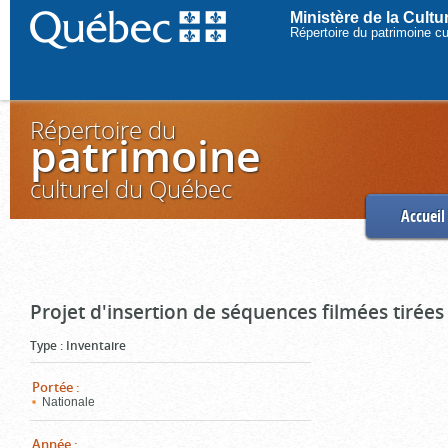
Ministère de la Cult
Répertoire du patrimoine c
Répertoire du
patrimoine
culturel du Québec
Accueil
Projet d'insertion de séquences filmées tirées
Type
:
Inventaire
Portée
:
Nationale
Année
: